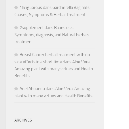
1languorous
dans
Gardnerella Vaginalis:
Causes, Symptoms & Herbal Treatment
2supplement
dans
Babesiosis:
Symptoms, diagnosis, and Natural herbals
treatment
Breast Cancer herbal treatment with no
side effects in a short time
dans
Aloe Vera:
Amazing plant with many virtues and Health
Benefits
Ariel Ahounou
dans
Aloe Vera: Amazing
plant with many virtues and Health Benefits
ARCHIVES