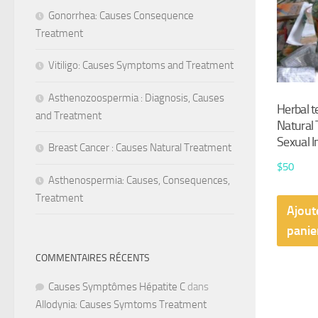
Gonorrhea: Causes Consequence
Treatment
Vitiligo: Causes Symptoms and Treatment
Asthenozoospermia : Diagnosis, Causes
Herbal t
and Treatment
Natural
Sexual 
Breast Cancer : Causes Natural Treatment
$
50
Asthenospermia: Causes, Consequences,
Treatment
Ajout
panie
COMMENTAIRES RÉCENTS
Causes Symptômes Hépatite C
dans
Allodynia: Causes Symtoms Treatment