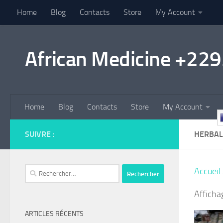
Home
Blog
Contacts
Store
My Account
Au dessous du contenu
African Medicine +2
Home
Blog
Contacts
Store
My Account
SUIVRE :
HERBAL
Rechercher :
Accueil
Afficha
ARTICLES RÉCENTS