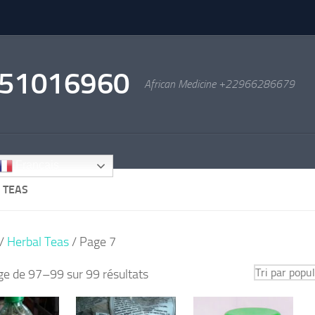
2951016960
African Medicine +22966286679
Français
 TEAS
/
Herbal Teas
/ Page 7
Trié
ge de 97–99 sur 99 résultats
par
popularité