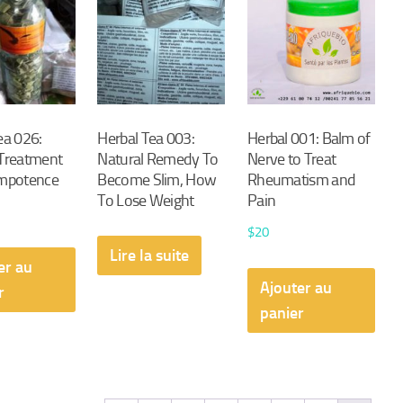
ea 026:
Herbal Tea 003:
Herbal 001: Balm of
 Treatment
Natural Remedy To
Nerve to Treat
Impotence
Become Slim, How
Rheumatism and
To Lose Weight
Pain
$
20
Lire la suite
er au
Ajouter au
r
panier