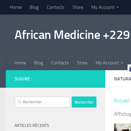
Home
Blog
Contacts
Store
My Account
Au dessous du contenu
African Medicine +2
Home
Blog
Contacts
Store
My Account
SUIVRE :
NATURA
Rechercher :
Accueil
Afficha
ARTICLES RÉCENTS