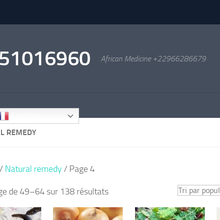
2951016960
African Medicine +22966286679
Français
L REMEDY
/
Natural remedy
/ Page 4
Trié
ge de 49–64 sur 138 résultats
par
popularité