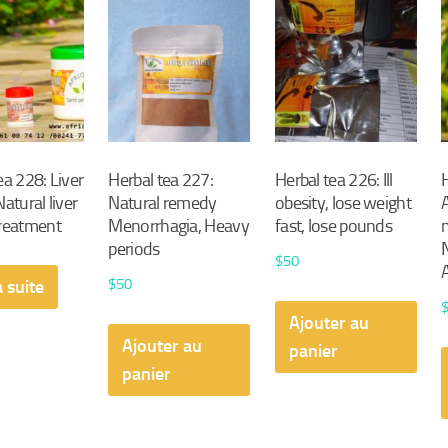
ea 228: Liver
Herbal tea 227:
Herbal tea 226: Ill
atural liver
Natural remedy
obesity, lose weight
treatment
Menorrhagia, Heavy
fast, lose pounds
periods
$
50
$
50
a suite
Ajouter au
Ajouter au
panier
panier