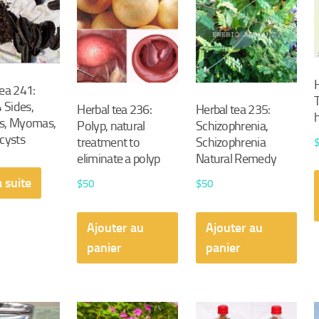
ea 241:
4 Sides,
Herbal tea 236:
Herbal tea 235:
s, Myomas,
Polyp, natural
Schizophrenia,
cysts
treatment to
Schizophrenia
eliminate a polyp
Natural Remedy
a suite
$
50
$
50
Ajouter au
Ajouter au
panier
panier