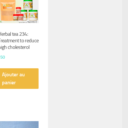
Herbal tea 234:
Treatment to reduce
high cholesterol
$
50
Ajouter au
panier