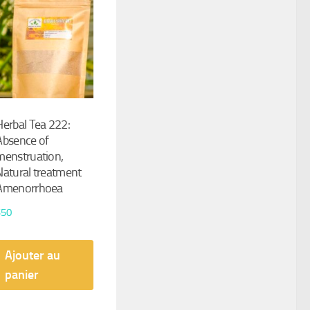
Herbal Tea 222:
Absence of
menstruation,
Natural treatment
Amenorrhoea
$
50
Ajouter au
panier