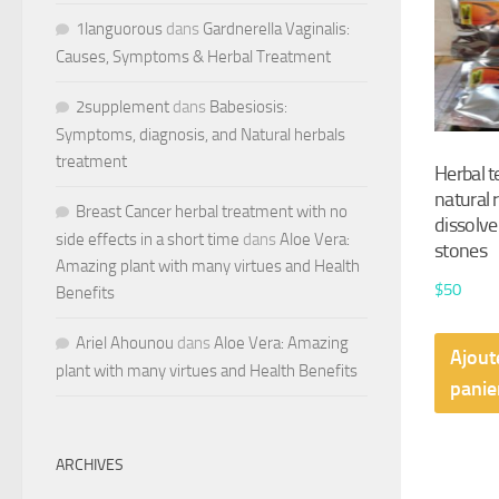
1languorous
dans
Gardnerella Vaginalis:
Causes, Symptoms & Herbal Treatment
2supplement
dans
Babesiosis:
Symptoms, diagnosis, and Natural herbals
treatment
Herbal t
natural
Breast Cancer herbal treatment with no
dissolve
side effects in a short time
dans
Aloe Vera:
stones
Amazing plant with many virtues and Health
$
50
Benefits
Ariel Ahounou
dans
Aloe Vera: Amazing
Ajout
plant with many virtues and Health Benefits
panie
ARCHIVES