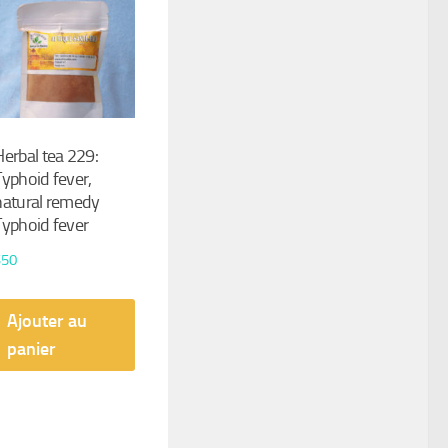
Herbal tea 229:
Typhoid fever,
natural remedy
Typhoid fever
$
50
Ajouter au
panier