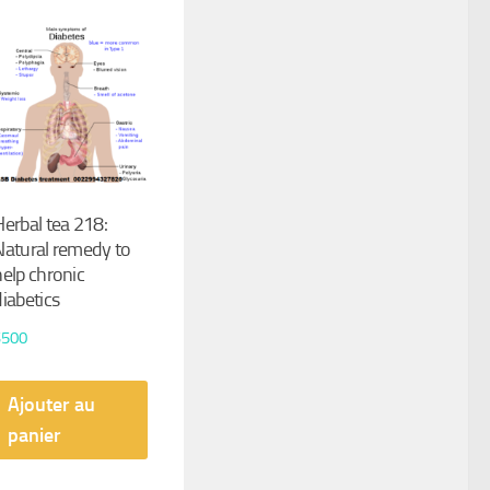
Herbal tea 218:
Natural remedy to
help chronic
diabetics
$
500
Ajouter au
panier