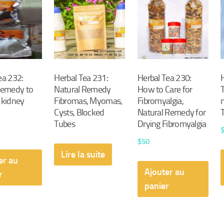
ea 232:
Herbal Tea 231:
Herbal Tea 230:
 remedy to
Natural Remedy
How to Care for
 kidney
Fibromas, Myomas,
Fibromyalgia,
Cysts, Blocked
Natural Remedy for
Tubes
Drying Fibromyalgia
$
50
Lire la suite
er au
Ajouter au
r
panier