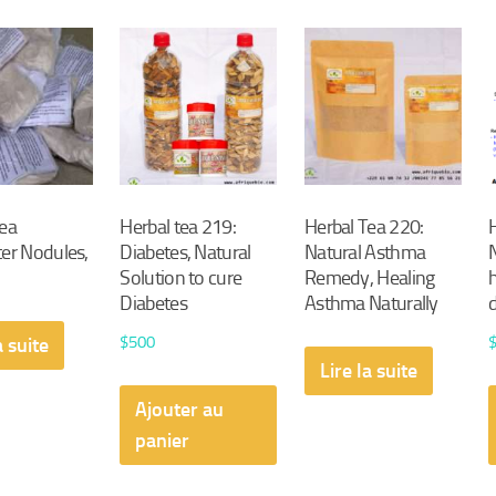
Tea
Herbal tea 219:
Herbal Tea 220:
er Nodules,
Diabetes, Natural
Natural Asthma
Solution to cure
Remedy, Healing
Diabetes
Asthma Naturally
$
500
a suite
Lire la suite
Ajouter au
panier