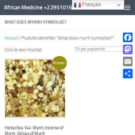
Français
African Medicine +22951016960
Au dessous du contenu
WHAT DOES MYRRH SYMBOLIZE?
Accueil
/ Produits identifiés “What does myrrh symbolize?”
Faceb
Voici le seul résultat
Mast
Promo !
Email
Parta
Herbal tea 144 : Myrrh, Incense of
Myrrh. Virtues of Myrrh