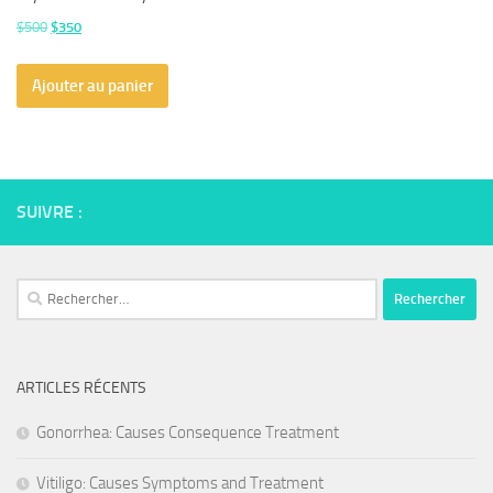
Le
Le
$
500
$
350
prix
prix
initial
actuel
Ajouter au panier
était :
est :
$500.
$350.
SUIVRE :
Rechercher :
ARTICLES RÉCENTS
Gonorrhea: Causes Consequence Treatment
Vitiligo: Causes Symptoms and Treatment