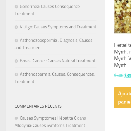
Gonorrhea: Causes Consequence
Treatment
Vitiligo: Causes Symptoms and Treatment
Asthenozoospermia : Diagnosis, Causes
Herbal t
and Treatment
Myrrh, I
Myrrh. V
Breast Cancer : Causes Natural Treatment
Myrrh
Asthenospermia: Causes, Consequences,
Le
$
500
$
3
Treatment
prix
initi
Ajout
étai
panie
COMMENTAIRES RÉCENTS
$50
Causes Symptômes Hépatite C
dans
Allodynia: Causes Symtoms Treatment