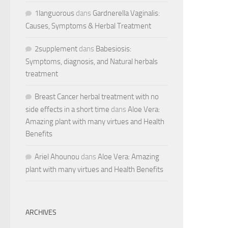
1languorous
dans
Gardnerella Vaginalis:
Causes, Symptoms & Herbal Treatment
2supplement
dans
Babesiosis:
Symptoms, diagnosis, and Natural herbals
treatment
Breast Cancer herbal treatment with no
side effects in a short time
dans
Aloe Vera:
Amazing plant with many virtues and Health
Benefits
Ariel Ahounou
dans
Aloe Vera: Amazing
plant with many virtues and Health Benefits
ARCHIVES