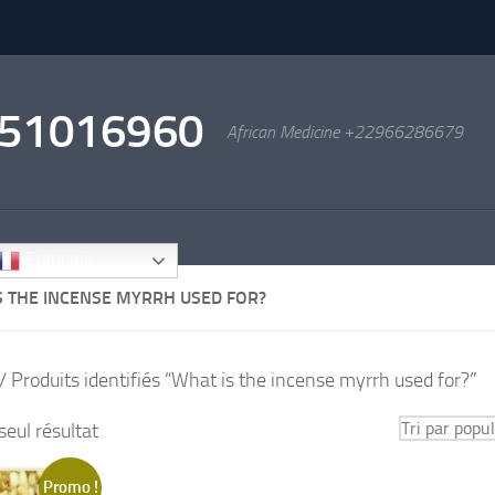
2951016960
African Medicine +22966286679
Français
S THE INCENSE MYRRH USED FOR?
/ Produits identifiés “What is the incense myrrh used for?”
 seul résultat
Promo !