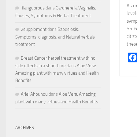
As me
1languorous
dans
Gardnerella Vaginalis:
level
Causes, Symptoms & Herbal Treatment
symp
55-6
2supplement
dans
Babesiosis:
citiz
Symptoms, diagnosis, and Natural herbals
these
treatment
Breast Cancer herbal treatment with no
side effects in a short time
dans
Aloe Vera:
Amazing plant with many virtues and Health
Benefits
Ariel Ahounou
dans
Aloe Vera: Amazing
plant with many virtues and Health Benefits
ARCHIVES