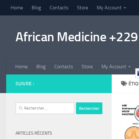
Home
Blog
Contacts
Store
My Account
Au dessous du contenu
African Medicine +2
Home
Blog
Contacts
Store
My Account
SUIVRE :
ÉTIQ
Rechercher :
ARTICLES RÉCENTS