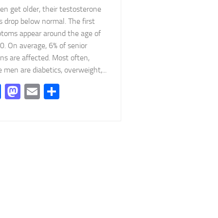
n get older, their testosterone
s drop below normal. The first
toms appear around the age of
0. On average, 6% of senior
ens are affected. Most often,
 men are diabetics, overweight,...
Facebook
Mastodon
Email
Partager