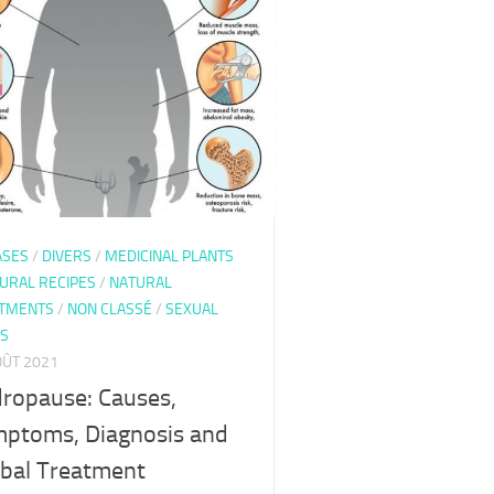
ASES
/
DIVERS
/
MEDICINAL PLANTS
URAL RECIPES
/
NATURAL
TMENTS
/
NON CLASSÉ
/
SEXUAL
DS
OÛT 2021
ropause: Causes,
ptoms, Diagnosis and
bal Treatment