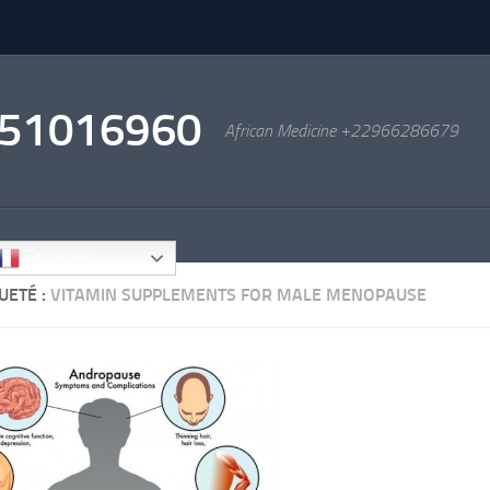
2951016960
African Medicine +22966286679
Français
UETÉ :
VITAMIN SUPPLEMENTS FOR MALE MENOPAUSE