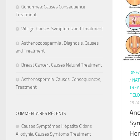
Gonorrhea: Causes Consequence
Treatment
Vitiligo: Causes Symptoms and Treatment
Asthenozoospermia : Diagnosis, Causes
and Treatment
Breast Cancer : Causes Natural Treatment
DISE
Asthenospermia: Causes, Consequences,
/
NAT
Treatment
TREA
FIEL
29 A
And
COMMENTAIRES RÉCENTS
Sym
Causes Symptômes Hépatite C
dans
Her
Allodynia: Causes Symtoms Treatment