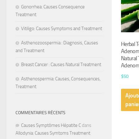
Gonorrhea: Causes Consequence
Treatment
Vitiligo: Causes Symptoms and Treatment
Asthenozoospermia : Diagnosis, Causes
Herbal T
Adenom
and Treatment
Natural
Breast Cancer : Causes Natural Treatment
Adenom
$
50
Asthenospermia: Causes, Consequences,
Treatment
Ajout
panie
COMMENTAIRES RÉCENTS
Causes Symptômes Hépatite C
dans
Allodynia: Causes Symtoms Treatment