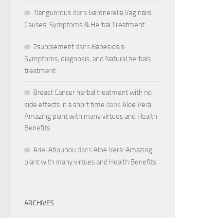
1languorous
dans
Gardnerella Vaginalis:
Causes, Symptoms & Herbal Treatment
2supplement
dans
Babesiosis:
Symptoms, diagnosis, and Natural herbals
treatment
Breast Cancer herbal treatment with no
side effects in a short time
dans
Aloe Vera:
Amazing plant with many virtues and Health
Benefits
Ariel Ahounou
dans
Aloe Vera: Amazing
plant with many virtues and Health Benefits
ARCHIVES