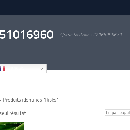
2951016960
African Medicine +22966286679
Français
/ Produits identifiés “Risks”
 seul résultat