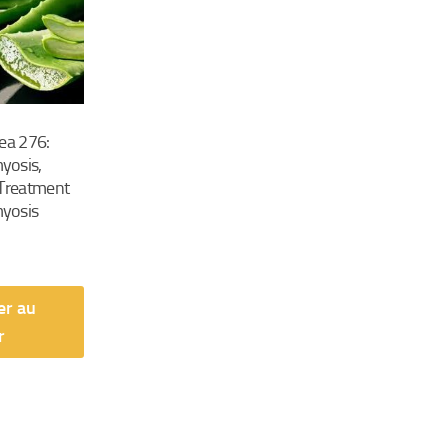
ea 276:
yosis,
 Treatment
yosis
er au
r