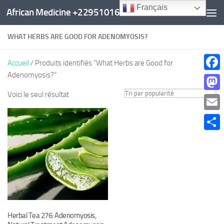
Français
African Medicine +22951016960
Au dessous du contenu
WHAT HERBS ARE GOOD FOR ADENOMYOSIS?
Accueil
/ Produits identifiés “What Herbs are Good for
Adenomyosis?”
Faceb
Voici le seul résultat
Mast
Email
Parta
Herbal Tea 276: Adenomyosis,