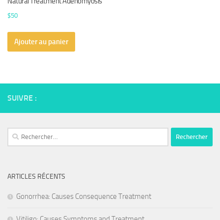
Natural Treatment Adenomyosis
$
50
Ajouter au panier
SUIVRE :
Rechercher :
ARTICLES RÉCENTS
Gonorrhea: Causes Consequence Treatment
Vitiligo: Causes Symptoms and Treatment