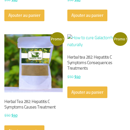
prix
prix
prix
prix
initial
actuel
initial
actuel
Ajouter au panier
Ajouter au panier
était :
est :
était :
est :
$50.
$40.
$50.
$40.
Promo !
Promo !
Herbal tea 282: Hepatitis C
Symptoms Consequences
Treatments
Le
Le
$
50
$
40
prix
prix
initial
actuel
Ajouter au panier
était :
est :
Herbal Tea 282: Hepatitis C
$50.
$40.
Symptoms Causes Treatment
Le
Le
$
50
$
40
prix
prix
initial
actuel