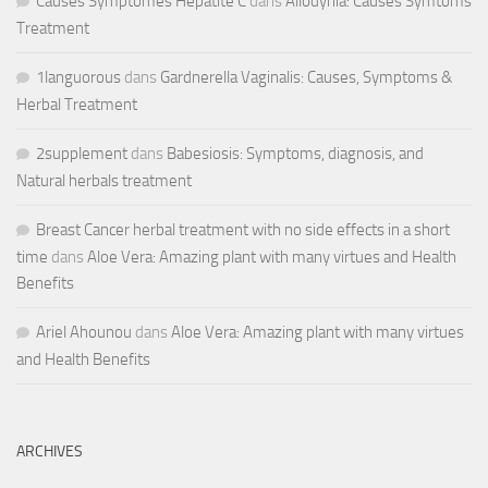
Causes Symptômes Hépatite C
dans
Allodynia: Causes Symtoms
Treatment
1languorous
dans
Gardnerella Vaginalis: Causes, Symptoms &
Herbal Treatment
2supplement
dans
Babesiosis: Symptoms, diagnosis, and
Natural herbals treatment
Breast Cancer herbal treatment with no side effects in a short
time
dans
Aloe Vera: Amazing plant with many virtues and Health
Benefits
Ariel Ahounou
dans
Aloe Vera: Amazing plant with many virtues
and Health Benefits
ARCHIVES