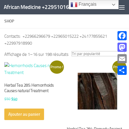
Français
African Medicine +22951016960
Au dessous du contenu
SHOP
Contacts: +22966296679 +22965015222 +24177855621
+22997918990
Faceb
Trié
Affichage de 1–16 sur 198 résultats
Mast
par
Promo !
Promo !
Email
popularité
Parta
Herbal Tea 285: Hemorrhoids
Causes natural Treatment
Le
Le
$
50
$
40
prix
prix
initial
actuel
Ajouter au panier
était :
est :
$50.
$40.