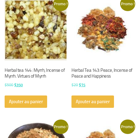
Promo !
Promo !
Herbal tea 144 : Myrrh, Incense of
Herbal Tea 143: Peace, Incense of
Myrrh. Virtues of Myrrh
Peace and Happiness
Le
Le
Le
Le
$
500
$
350
$
20
$
15
prix
prix
prix
prix
initial
actuel
initial
actuel
Ajouter au panier
Ajouter au panier
était :
est :
était :
est :
$500.
$350.
$20.
$15.
Promo !
Promo !