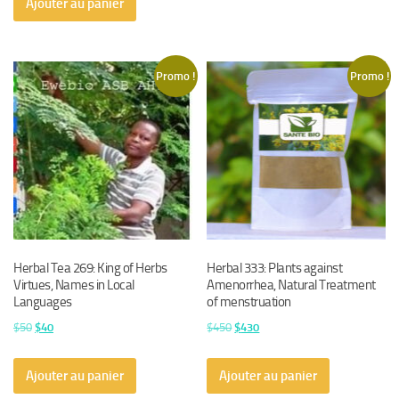
Ajouter au panier
était :
est :
$50.
$40.
Promo !
Promo !
Herbal Tea 269: King of Herbs
Herbal 333: Plants against
Virtues, Names in Local
Amenorrhea, Natural Treatment
Languages
of menstruation
Le
Le
Le
Le
$
50
$
40
$
450
$
430
prix
prix
prix
prix
initial
actuel
initial
actuel
Ajouter au panier
Ajouter au panier
était :
est :
était :
est :