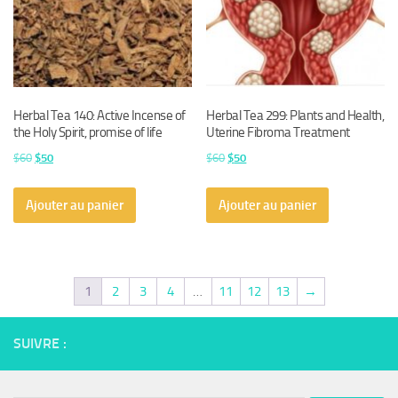
Herbal Tea 140: Active Incense of
Herbal Tea 299: Plants and Health,
the Holy Spirit, promise of life
Uterine Fibroma Treatment
Le
Le
Le
Le
$
60
$
50
$
60
$
50
prix
prix
prix
prix
initial
actuel
initial
actuel
Ajouter au panier
Ajouter au panier
était :
est :
était :
est :
$60.
$50.
$60.
$50.
1
2
3
4
…
11
12
13
→
SUIVRE :