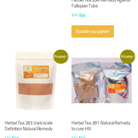
Herbal Tea 284: Remedy Against
Fallopian Tube
Le
Le
$
50
$
40
prix
prix
initial
actuel
Ajouter au panier
était :
est :
$50.
$40.
Promo !
Promo !
Herbal Tea 283: Varicocele
Herbal Tea 281: Natural Remedy
Definition Natural Remedy
to cure HIV
Le
Le
Le
Le
$
50
$
40
$
50
$
40